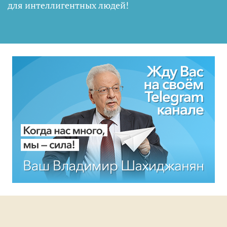
для интеллигентных людей
!