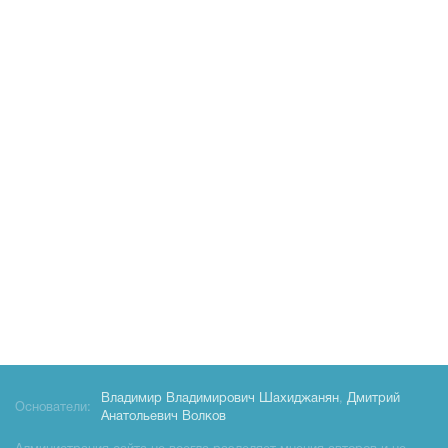
Владимир Владимирович Шахиджанян
,
Дмитрий
Основатели:
Анатольевич Волков