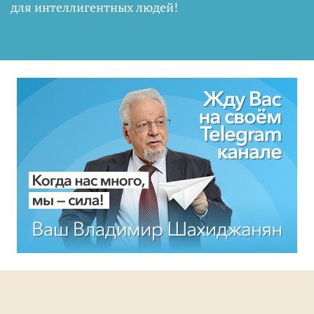
для интеллигентных людей
!