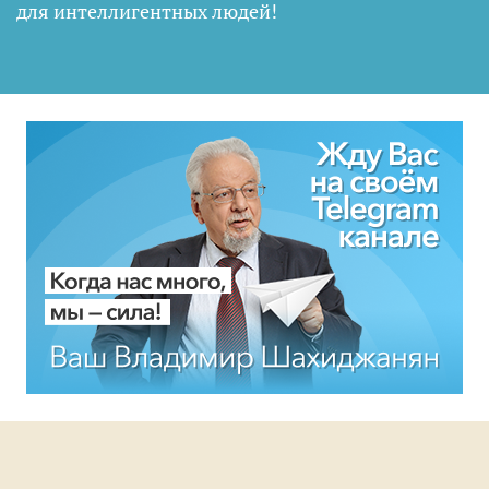
для интеллигентных людей
!