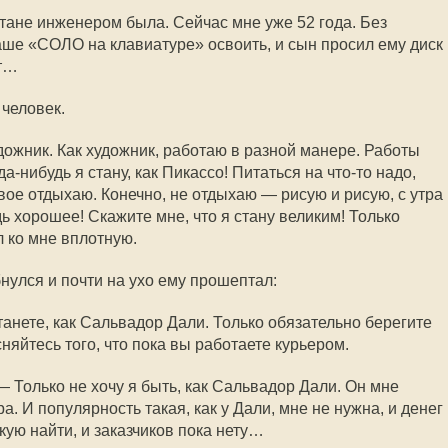
стане инженером была. Сейчас мне уже 52 года. Без
ваше «СОЛО на клавиатуре» освоить, и сын просил ему диск
ет…
человек.
дожник. Как художник, работаю в разной манере. Работы
гда-нибудь я стану, как Пикассо! Питаться на
что-то
надо,
вое отдыхаю. Конечно, не отдыхаю — рисую и рисую, с утра
дь хорошее! Скажите мне, что я стану великим! Только
 ко мне вплотную.
нулся и почти на ухо ему прошептал:
танете, как Сальвадор Дали. Только обязательно берегите
няйтесь того, что пока вы работаете курьером.
 Только не хочу я быть, как Сальвадор Дали. Он мне
а. И популярность такая, как у Дали, мне не нужна, и денег
кую найти, и заказчиков пока нету…