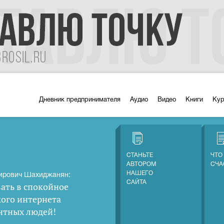
Дневник предпринимателя
Аудио
Видео
Книги
Ку
СТАНЬТЕ
ЧТО
АВТОРОМ
СЧА
НАШЕГО
ирович Шахиджанян:
САЙТА
ать в спокойное
кого интернета
нтных людей
!