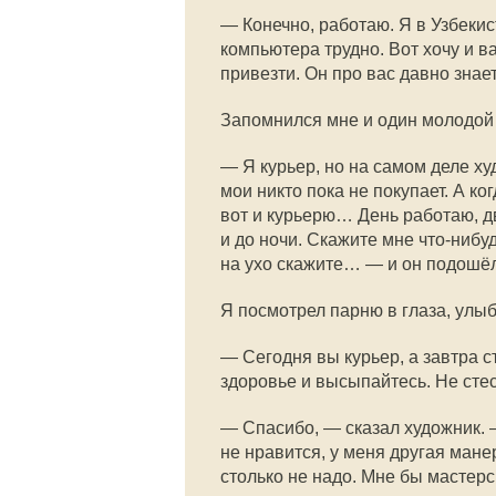
— Конечно, работаю. Я в Узбеки
компьютера трудно. Вот хочу и 
привезти. Он про вас давно зна
Запомнился мне и один молодой 
— Я курьер, но на самом деле ху
мои никто пока не покупает. А ко
вот и курьерю… День работаю, д
и до ночи. Скажите мне что-нибу
на ухо скажите… — и он подошёл
Я посмотрел парню в глаза, улыб
— Сегодня вы курьер, а завтра с
здоровье и высыпайтесь. Не стес
— Спасибо, — сказал художник. —
не нравится, у меня другая манер
столько не надо. Мне бы мастерс