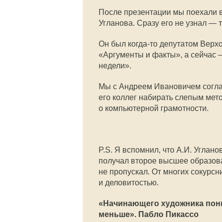
После презентации мы поехали в
Угланова. Сразу его не узнал — т
Он был
когда-то
депутатом Верхо
«Аргументы и факты», а сейчас
недели».
Мы с Андреем Ивановичем соглас
его коллег набирать слепым мет
о компьютерной грамотности.
P.S. Я вспомнил, что А.И. Угла
получал второе высшее образова
не пропускал. От многих сокурсн
и деловитостью.
«Начинающего художника пони
меньше». Пабло Пикассо