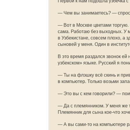
Первой к нам подошла узбечка с
— Чем вы занимаетесь? — спроси
— Вот в Москве цветами торгую. 
сама. Работаю без выходных. У м
в Узбекистане, совсем плохо, а з
сыновей у меня. Один в институт
В это время раздался звонок ей 
узбекском» языке. Русский я по
— Ты на флэшку всё скинь и при
в компьютер. Только возьми за
— Это вы с кем говорили? — по
— Да с племянником. У меня же т
Племянник для сына кое-что хоче
— А вы
сами-то
на компьютере р