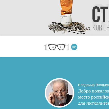
Владимир Владим
Добро пожалов
место российс
для интеллиге