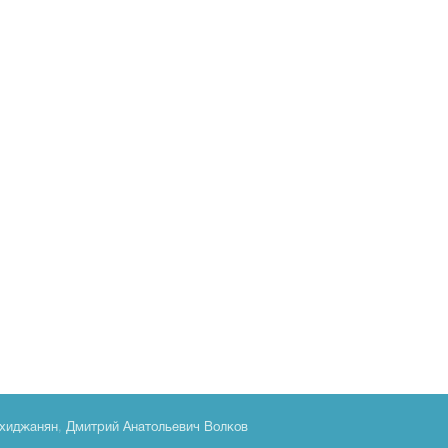
хиджанян
,
Дмитрий Анатольевич Волков