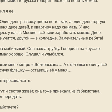
 цветами.
По-русски
говорит плохо, но понять можно.
л я её.
Один день развожу цветы по точкам, а один день торгую
еня двое детей, и квартиру надо снимать. У нас,
десь у вас, в Москве, всё-таки заработать можно. Двое
е учится, другой — в колледже. Замечательные ребята!
на мобильный. Она взяла трубку. Говорила на «русско-
нимал хорошо. Слушал и улыбался.
вези мне к метро «Щёлковская»… А с флэшки я скину всё
пасную флэшку — оставишь её у меня…
интересовался я.
ут и сестра живёт, она тоже приехала из Узбекистана.
т передать.
аботаете?