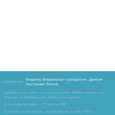
Владимир Владимирович Шахиджанян
,
Дмитрий
Основатели:
Анатольевич Волков
Администрация сайта не всегда разделяет мнения авторов и не
отвечает за достоверность публикуемых данных.
Дата открытия сайта — 17 августа 1997 г.
Все права на материалы, находящиемся на сайте 1001.ru,