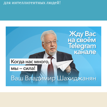
для интеллигентных людей
!