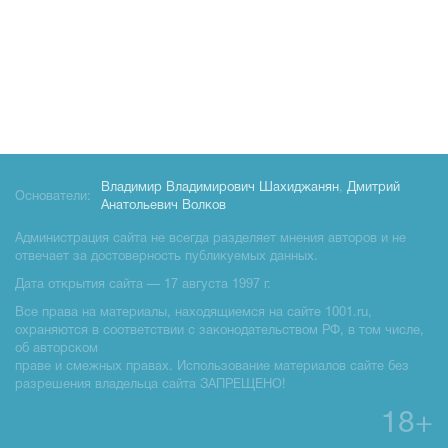
Владимир Владимирович Шахиджанян
,
Дмитрий
Основатели:
Анатольевич Волков
Администрация сайта не всегда разделяет мнения авторов и не
отвечает за достоверность публикуемых данных.
Дата открытия сайта — 17 августа 1997 г.
Все права на материалы, находящиемся на сайте 1001.ru,
охраняются в соответствии с законодательством РФ, в том числе,
об авторском
праве и смежных правах. Использование материалов сайте без
разрешения владельца сайта ЗАПРЕЩЕНО!
18+