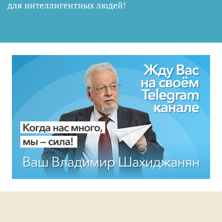
для интеллигентных людей
!