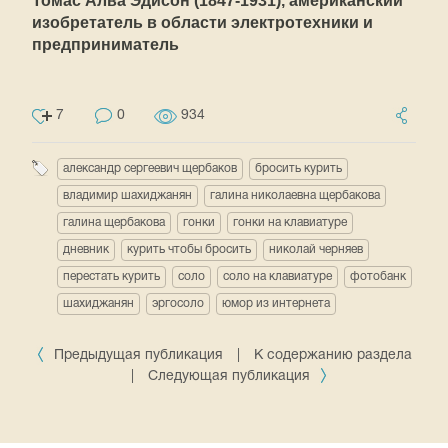
Томас Алва Эдисон (1847-1931), американский
изобретатель в области электротехники и
предприниматель
7
0
934
александр сергеевич щербаков
бросить курить
владимир шахиджанян
галина николаевна щербакова
галина щербакова
гонки
гонки на клавиатуре
дневник
курить чтобы бросить
николай черняев
перестать курить
соло
соло на клавиатуре
фотобанк
шахиджанян
эргосоло
юмор из интернета
Предыдущая публикация
|
К содержанию раздела
|
Следующая публикация