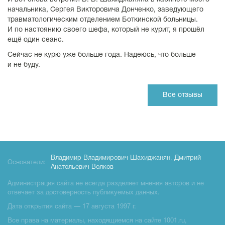
начальника, Сергея Викторовича Донченко, заведующего
травматологическим отделением Боткинской больницы.
И по настоянию своего шефа, который не курит, я прошёл
ещё один сеанс.
Сейчас не курю уже больше года. Надеюсь, что больше
и не буду.
Все отзывы
Владимир Владимирович Шахиджанян
,
Дмитрий
Основатели:
Анатольевич Волков
Администрация сайта не всегда разделяет мнения авторов и не
отвечает за достоверность публикуемых данных.
Дата открытия сайта — 17 августа 1997 г.
Все права на материалы, находящиемся на сайте 1001.ru,