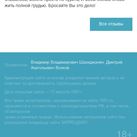
жить полной грудью. Бросайте Вы это дело!
Все отзывы
Владимир Владимирович Шахиджанян
,
Дмитрий
Основатели:
Анатольевич Волков
Администрация сайта не всегда разделяет мнения авторов и не
отвечает за достоверность публикуемых данных.
Дата открытия сайта — 17 августа 1997 г.
Все права на материалы, находящиемся на сайте 1001.ru,
охраняются в соответствии с законодательством РФ, в том числе,
об авторском
праве и смежных правах. Использование материалов сайте без
разрешения владельца сайта ЗАПРЕЩЕНО!
18+