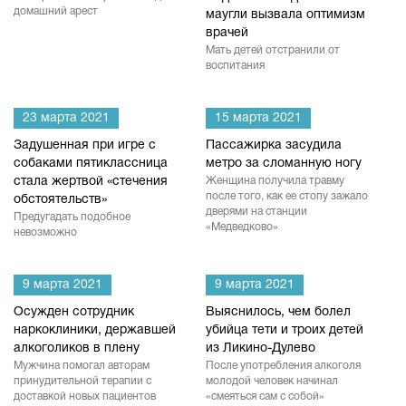
домашний арест
маугли вызвала оптимизм
врачей
Мать детей отстранили от
воспитания
23 марта 2021
15 марта 2021
Задушенная при игре с
Пассажирка засудила
собаками пятиклассница
метро за сломанную ногу
стала жертвой «стечения
Женщина получила травму
после того, как ее стопу зажало
обстоятельств»
дверями на станции
Предугадать подобное
«Медведково»
невозможно
9 марта 2021
9 марта 2021
Осужден сотрудник
Выяснилось, чем болел
наркоклиники, державшей
убийца тети и троих детей
алкоголиков в плену
из Ликино-Дулево
Мужчина помогал авторам
После употребления алкоголя
принудительной терапии с
молодой человек начинал
доставкой новых пациентов
«смеяться сам с собой»