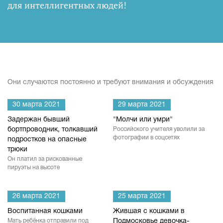
для интеллигентных людей
!
Они случаются постоянно и требуют внимания и обсуждения
30 марта 2021
29 марта 2021
Задержан бывший
"Молчи или умри"
бортпроводник, толкавший
Российского учителя уволили за
фотографии в соцсетях
подростков на опасные
трюки
Он платил за рискованные
пируэты на высоте
26 марта 2021
25 марта 2021
Воспитанная кошками
Жившая с кошками в
Мать ребёнка отправили под
Подмосковье девочка-