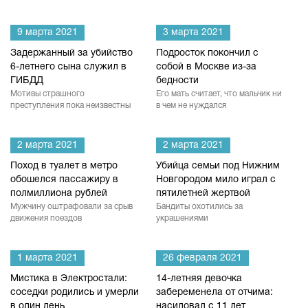
9 марта 2021
3 марта 2021
Задержанный за убийство
Подросток покончил с
6-летнего сына служил в
собой в Москве из-за
ГИБДД
бедности
Мотивы страшного
Его мать считает, что мальчик ни
преступления пока неизвестны
в чем не нуждался
2 марта 2021
2 марта 2021
Поход в туалет в метро
Убийца семьи под Нижним
обошелся пассажиру в
Новгородом мило играл с
полмиллиона рублей
пятилетней жертвой
Мужчину оштрафовали за срыв
Бандиты охотились за
движения поездов
украшениями
1 марта 2021
26 февраля 2021
Мистика в Электростали:
14-летняя девочка
соседки родились и умерли
забеременела от отчима:
в один день
насиловал с 11 лет