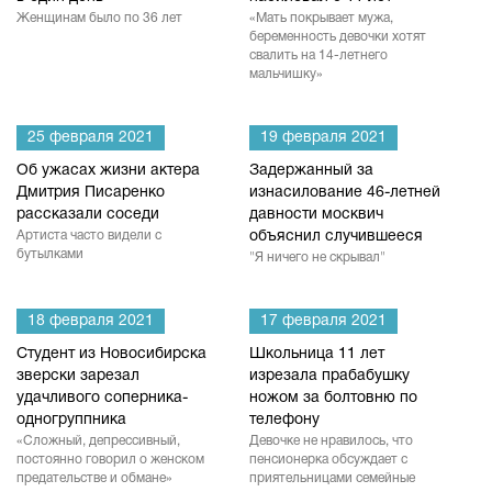
Женщинам было по 36 лет
«Мать покрывает мужа,
беременность девочки хотят
свалить на 14-летнего
мальчишку»
25 февраля 2021
19 февраля 2021
Об ужасах жизни актера
Задержанный за
Дмитрия Писаренко
изнасилование 46-летней
рассказали соседи
давности москвич
Артиста часто видели с
объяснил случившееся
бутылками
"Я ничего не скрывал"
18 февраля 2021
17 февраля 2021
Студент из Новосибирска
Школьница 11 лет
зверски зарезал
изрезала прабабушку
удачливого соперника-
ножом за болтовню по
одногруппника
телефону
«Сложный, депрессивный,
Девочке не нравилось, что
постоянно говорил о женском
пенсионерка обсуждает с
предательстве и обмане»
приятельницами семейные