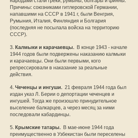
народами стали греки, румыны, болгары и финны.
Причины: союзниками гитлеровской Германии,
напавшими на СССР в 1941 г, были Венгрия,
Румыния, Италия, Финляндия и Болгария
(последняя не посылала войска на территорию
СССР).
3.
Калмыки и карачаевцы.
В конце 1943 - начале
1944 годов были подвержены наказанию калмыки
и карачаевцы. Они были первыми, кого
репрессировали в наказание за реальные
действия.
4.
Чеченцы и ингуши.
21 февраля 1944 года был
издан указ Л. Берии о депортации чеченцев и
ингушей. Тогда же произошло принудительное
выселение балкарцев, а через месяц за ними
последовали кабардинцы.
5.
Крымские татары.
В мае-июне 1944 года
преимущественно в Узбекистан были переселены