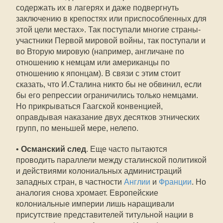
содержать их в лагерях и даже подвергнуть
заключению в крепостях или приспособленных для
этой цели местах». Так поступали многие страны-
участники Первой мировой войны, так поступали и
во Вторую мировую (например, англичане по
отношению к немцам или американцы по
отношению к японцам). В связи с этим стоит
сказать, что И.Сталина никто бы не обвинил, если
бы его репрессии ограничились только немцами.
Но прикрываться Гаагской конвенцией,
оправдывая наказание двух десятков этнических
групп, по меньшей мере, нелепо.
•
Османский след
. Еще часто пытаются
проводить параллели между сталинской политикой
и действиями колониальных администраций
западных стран, в частности
Англии
и
Франции
. Но
аналогия снова хромает. Европейские
колониальные империи лишь наращивали
присутствие представителей титульной нации в