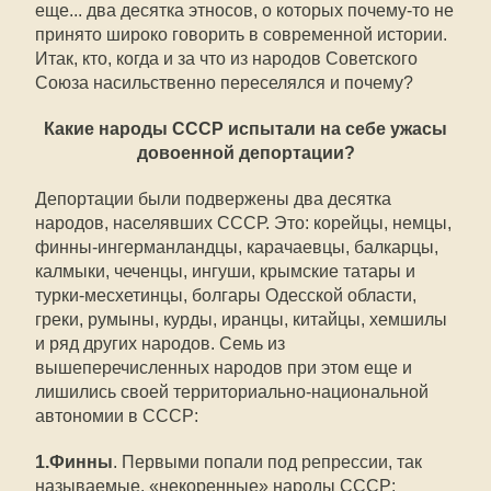
еще... два десятка этносов, о которых почему-то не
принято широко говорить в современной истории.
Итак, кто, когда и за что из народов Советского
Союза насильственно переселялся и почему?
Какие народы СССР испытали на себе ужасы
довоенной депортации?
Депортации были подвержены два десятка
народов, населявших СССР. Это: корейцы, немцы,
финны-ингерманландцы, карачаевцы, балкарцы,
калмыки, чеченцы, ингуши, крымские татары и
турки-месхетинцы, болгары Одесской области,
греки, румыны, курды, иранцы, китайцы, хемшилы
и ряд других народов. Семь из
вышеперечисленных народов при этом еще и
лишились своей территориально-национальной
автономии в СССР:
1.Финны
. Первыми попали под репрессии, так
называемые, «некоренные» народы СССР: