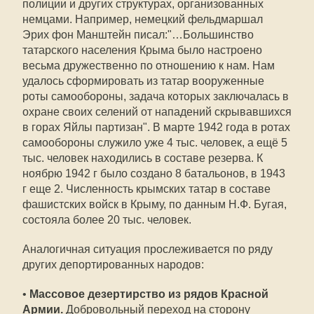
полиции и других структурах, организованных
немцами. Например, немецкий фельдмаршал
Эрих фон Манштейн писал:"…Большинство
татарского населения Крыма было настроено
весьма дружественно по отношению к нам. Нам
удалось сформировать из татар вооруженные
роты самообороны, задача которых заключалась в
охране своих селений от нападений скрывавшихся
в горах Яйлы партизан". В марте 1942 года в ротах
самообороны служило уже 4 тыс. человек, а ещё 5
тыс. человек находились в составе резерва. К
ноябрю 1942 г было создано 8 батальонов, в 1943
г еще 2. Численность крымских татар в составе
фашистских войск в Крыму, по данным Н.Ф. Бугая,
состояла более 20 тыс. человек.
Аналогичная ситуация прослеживается по ряду
других депортированных народов:
•
Массовое дезертирство из рядов Красной
Армии.
Добровольный переход на сторону