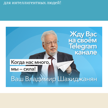
для интеллигентных людей
!