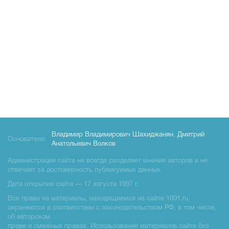
Владимир Владимирович Шахиджанян
,
Дмитрий
Основатели:
Анатольевич Волков
Администрация сайта не всегда разделяет мнения авторов и не
отвечает за достоверность публикуемых данных.
Дата открытия сайта — 17 августа 1997 г.
Все права на материалы, находящиемся на сайте 1001.ru,
охраняются в соответствии с законодательством РФ, в том числе,
об авторском
праве и смежных правах. Использование материалов сайте без