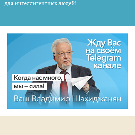
для интеллигентных людей
!