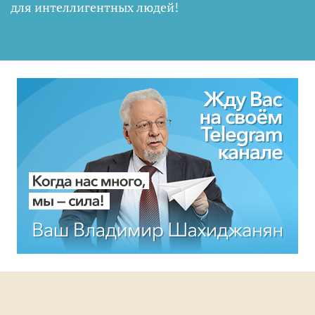
для интеллигентных людей
!