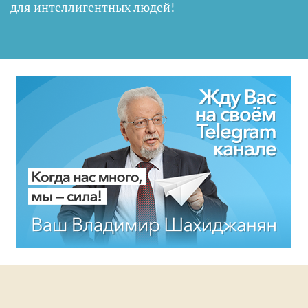
для интеллигентных людей
!