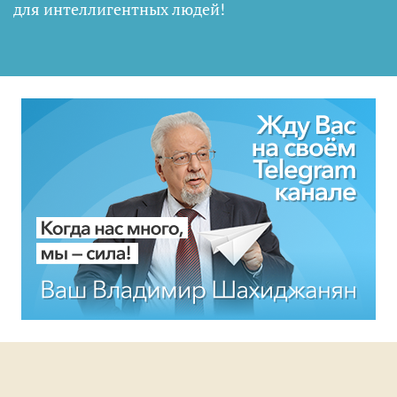
для интеллигентных людей
!