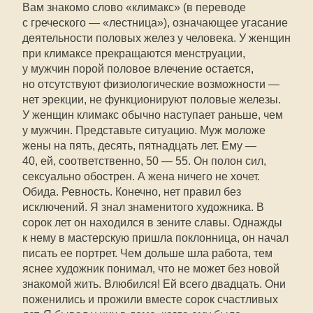
Вам знакомо слово «климакс» (в переводе
с греческого — «лестница»), означающее угасание
деятельности половых желез у человека. У женщин
при климаксе прекращаются менструации,
у мужчин порой половое влечение остается,
но отсутствуют физиологические возможности —
нет эрекции, не функционируют половые железы.
У женщин климакс обычно наступает раньше, чем
у мужчин. Представьте ситуацию. Муж моложе
жены на пять, десять, пятнадцать лет. Ему —
40, ей, соответственно, 50 — 55. Он полон сил,
сексуально обострен. А жена ничего не хочет.
Обида. Ревность. Конечно, нет правил без
исключений. Я знал знаменитого художника. В
сорок лет он находился в зените славы. Однажды
к нему в мастерскую пришла поклонница, он начал
писать ее портрет. Чем дольше шла работа, тем
яснее художник понимал, что не может без новой
знакомой жить. Влюбился! Ей всего двадцать. Они
поженились и прожили вместе сорок счастливых