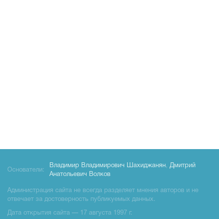
Владимир Владимирович Шахиджанян
,
Дмитрий
Основатели:
Анатольевич Волков
Администрация сайта не всегда разделяет мнения авторов и не
отвечает за достоверность публикуемых данных.
Дата открытия сайта — 17 августа 1997 г.