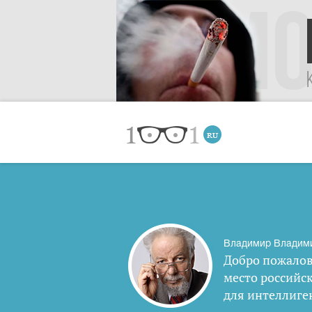
Владимир Владим
Добро пожалов
место российс
для интеллиге