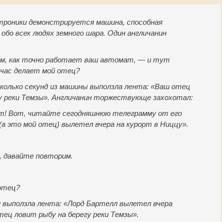
ктроники демонстрируется машина, способная
обо всех людях земного шара. Один англичанин
им, как точно работает ваш автомат, — и тут
йчас делает мой отец?
есколько секунд из машины выползла лента: «Ваш отец
у реки Темзы». Англичанин торжествующе захохотал:
рет! Вот, читайте сегодняшнюю телеграмму от его
(а это мой отец) вылетел вчера на курорт в Ниццу».
 давайте повторим.
отец?
и выползла лента: «Лорд Бартелл вылетел вчера
тец ловит рыбу на берегу реки Темзы».