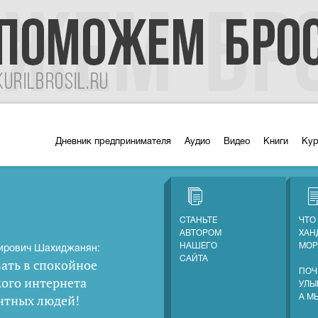
Дневник предпринимателя
Аудио
Видео
Книги
Ку
СТАНЬТЕ
ЧТО
АВТОРОМ
ХАН
НАШЕГО
МОР
ирович Шахиджанян:
САЙТА
ать в спокойное
ПОЧ
кого интернета
УЛЫ
нтных людей
!
А М