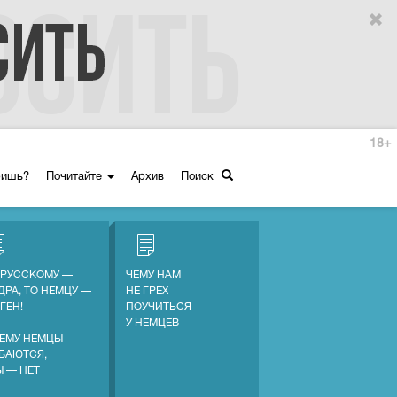
18+
ришь?
Почитайте
Архив
Поиск
 РУССКОМУ —
ЧЕМУ НАМ
ДРА, ТО НЕМЦУ —
НЕ ГРЕХ
ГЕН!
ПОУЧИТЬСЯ
У НЕМЦЕВ
ЕМУ НЕМЦЫ
БАЮТСЯ,
Ы — НЕТ