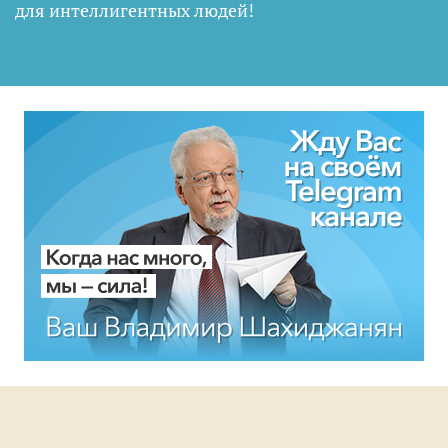
для интеллигентных людей
!