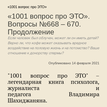
«1001 вопрос про ЭТО»
«1001 вопрос про ЭТО».
Вопросы №668 – 670.
Продолжение
Если человек был облучен, может ли он иметь детей?
Верно ли, что кофе может оказывать вредное
воздействие на половую жизнь и на потомство? Ваше
отношение к донорству спермы?
Опубликовано 14 февраля 2021
"1001 вопрос про ЭТО" –
легендарная книга психолога,
журналиста и
педагога Владимира
Шахиджаняна.