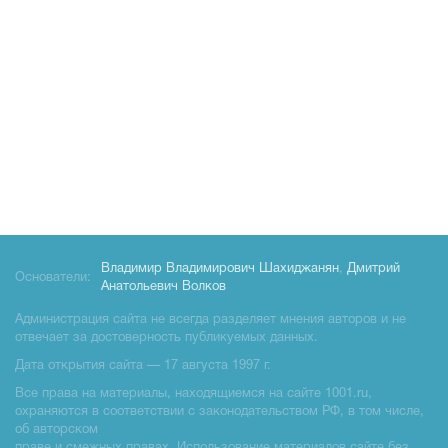
Владимир Владимирович Шахиджанян
,
Дмитрий
Основатели:
Анатольевич Волков
Администрация сайта не всегда разделяет мнения авторов и не
отвечает за достоверность публикуемых данных.
Дата открытия сайта — 17 августа 1997 г.
Все права на материалы, находящиемся на сайте 1001.ru,
охраняются в соответствии с законодательством РФ, в том числе,
об авторском