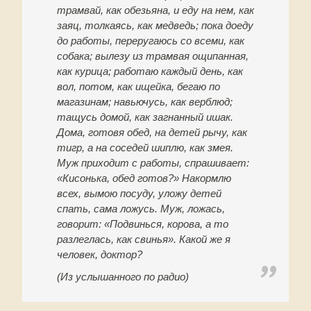
трамвай, как обезьяна, и еду на нем, как
заяц, толкаясь, как медведь; пока доеду
до работы, переругаюсь со всеми, как
собака; вылезу из трамвая ощипанная,
как курица; работаю каждый день, как
вол, потом, как ищейка, бегаю по
магазинам; навьючусь, как верблюд;
тащусь домой, как загнанный ишак.
Дома, готовя обед, на детей рычу, как
тигр, а на соседей шиплю, как змея.
Муж приходит с работы, спрашивает:
«Кисонька, обед готов?» Накормлю
всех, вымою посуду, уложу детей
спать, сама ложусь. Муж, ложась,
говорит: «Подвинься, корова, а то
разлеглась, как свинья». Какой же я
человек, доктор?
(Из услышанного по радио)