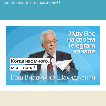
для интеллигентных людей
!