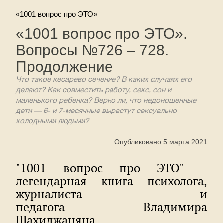
«1001 вопрос про ЭТО»
«1001 вопрос про ЭТО».
Вопросы №726 – 728.
Продолжение
Что такое кесарево сечение? В каких случаях его
делают? Как совместить работу, секс, сон и
маленького ребенка? Верно ли, что недоношенные
дети — 6- и 7-месячные вырастут сексуально
холодными людьми?
Опубликовано 5 марта 2021
"1001 вопрос про ЭТО" –
легендарная книга психолога,
журналиста и
педагога Владимира
Шахиджаняна.