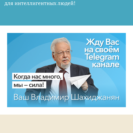
для интеллигентных людей
!