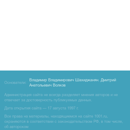
Владимир Владимирович Шахиджанян
,
Дмитрий
Основатели:
Анатольевич Волков
Администрация сайта не всегда разделяет мнения авторов и не
отвечает за достоверность публикуемых данных.
Дата открытия сайта — 17 августа 1997 г.
Все права на материалы, находящиемся на сайте 1001.ru,
охраняются в соответствии с законодательством РФ, в том числе,
об авторском