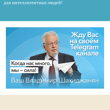
для интеллигентных людей
!