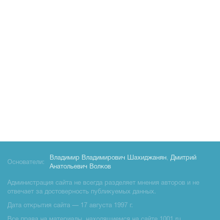
Владимир Владимирович Шахиджанян
,
Дмитрий
Основатели:
Анатольевич Волков
Администрация сайта не всегда разделяет мнения авторов и не
отвечает за достоверность публикуемых данных.
Дата открытия сайта — 17 августа 1997 г.
Все права на материалы, находящиемся на сайте 1001.ru,