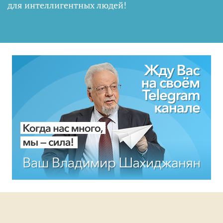
для интеллигентных людей
!