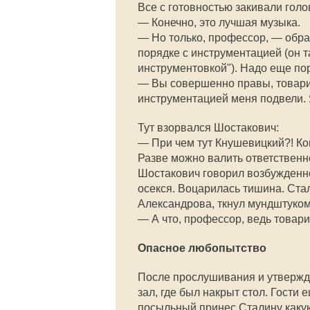
Все с готовностью закивали голо
— Конечно, это лучшая музыка.
— Но только, профессор, — обрат
порядке с инструментацией (он та
инструментовкой"). Надо еще по
— Вы совершенно правы, товари
инструментацией меня подвели. 
Тут взорвался Шостакович:
— При чем тут Кнушевицкий?! Ком
Разве можно валить ответственн
Шостакович говорил возбужденно
осекся. Воцарилась тишина. Ста
Александрова, ткнул мундштуком 
— А что, профессор, ведь товари
Опасное любопытство
После прослушивания и утвержд
зал, где был накрыт стол. Гости
посыльный принес Сталину какую-