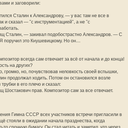
вами и заговорили:
ился Сталин к Александрову, — у вас там не все в
к и сказал — "с инструментацией", а не "с
работать.
щ Сталин, — закивал подобострастно Александров. — С
Я поручил это Кнушевицкому. Но он…
позитор всегда сам отвечает за всё от начала и до конца!
ость на других?
, громко, но, почувствовав неловкость своей вспышки,
лин продолжал ходить. Потом он остановился возле
трубки в его плечо и сказал:
щ Шостакович прав. Композитор сам за все отвечает.
ения Гимна СССР всех участников встречи пригласили в
 ещё стояли в ожидании начала празднества, когда
то срочную бумагу. Он стал читать и заметил, что через