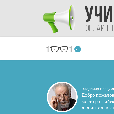
Владимир Владим
Добро пожалов
место российс
для интеллиге