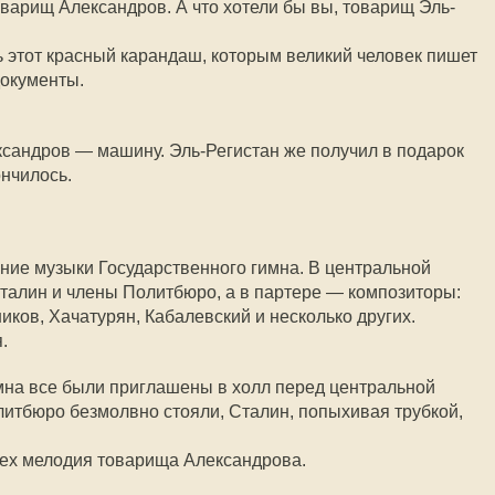
варищ Александров. А что хотели бы вы, товарищ Эль-
ь этот красный карандаш, которым великий человек пишет
документы.
ксандров — машину. Эль-Регистан же получил в подарок
ончилось.
ие музыки Государственного гимна. В центральной
талин и члены Политбюро, а в партере — композиторы:
ков, Хачатурян, Кабалевский и несколько других.
.
мна все были приглашены в холл перед центральной
итбюро безмолвно стояли, Сталин, попыхивая трубкой,
сех мелодия товарища Александрова.