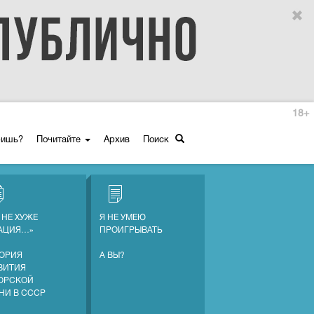
18+
ришь?
Почитайте
Архив
Поиск
 НЕ ХУЖЕ
Я НЕ УМЕЮ
АЦИЯ…»
ПРОИГРЫВАТЬ
ОРИЯ
А ВЫ?
ВИТИЯ
ОРСКОЙ
НИ В СССР