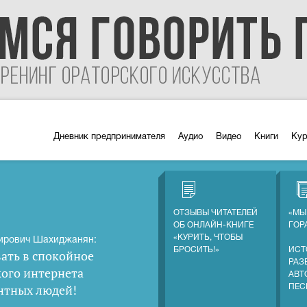
Дневник предпринимателя
Аудио
Видео
Книги
Ку
ОТЗЫВЫ ЧИТАТЕЛЕЙ
«МЫ
ОБ ОНЛАЙН-КНИГЕ
ГОР
«КУРИТЬ, ЧТОБЫ
ирович Шахиджанян:
БРОСИТЬ!»
ИСТ
ать в спокойное
РАЗ
кого интернета
АВТ
нтных людей
!
ПЕС