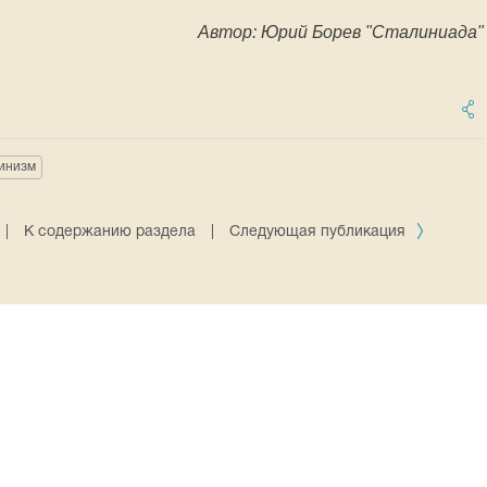
Автор: Юрий Борев "Сталиниада"
инизм
|
К содержанию раздела
|
Следующая публикация