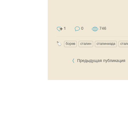
1
0
746
борев
сталин
сталиниада
стал
Предыдущая публикация