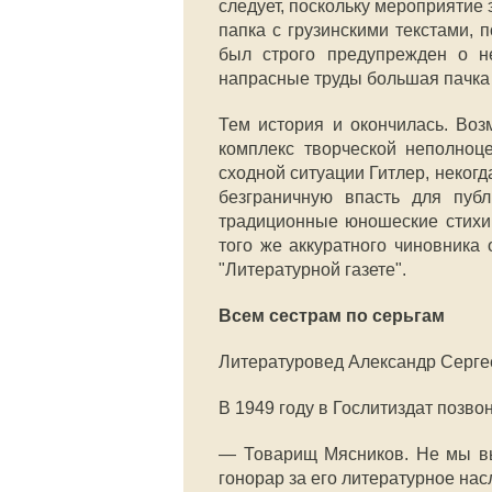
следует, поскольку мероприятие
папка с грузинскими текстами, 
был строго предупрежден о н
напрасные труды большая пачка
Тем история и окончилась. Во
комплекс творческой неполноц
сходной ситуации Гитлер, неког
безграничную впасть для пуб
традиционные юношеские стихи н
того же аккуратного чиновника
"Литературной газете".
Всем сестрам по серьгам
Литературовед Александр Серге
В 1949 году в Гослитиздат позво
— Товарищ Мясников. Не мы вы
гонорар за его литературное на