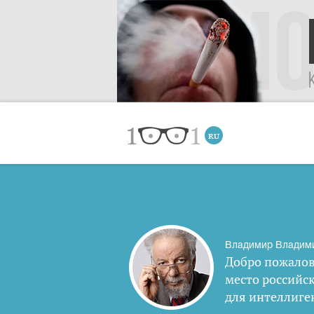
Владимир Владим
Добро пожалов
место российс
для интеллиге