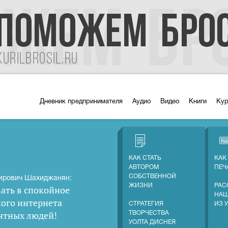
Дневник предпринимателя
Аудио
Видео
Книги
Ку
КАК СТАТЬ
КАК
АВТОРОМ
ПЕЧ
СОБСТВЕННОЙ
ирович Шахиджанян:
ЖИЗНИ
РАС
ать в спокойное
НАШ
кого интернета
СТРАТЕГИЯ
ИЗ 
нтных людей
!
ТВОРЧЕСТВА
УОЛТА ДИСНЕЯ