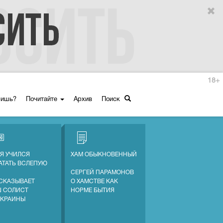
18+
ришь?
Почитайте
Архив
Поиск
 Я УЧИЛСЯ
ХАМ ОБЫКНОВЕННЫЙ
АТАТЬ ВСЛЕПУЮ
СЕРГЕЙ ПАРАМОНОВ
СКАЗЫВАЕТ
О ХАМСТВЕ КАК
 СОЛИСТ
НОРМЕ БЫТИЯ
УКРАИНЫ