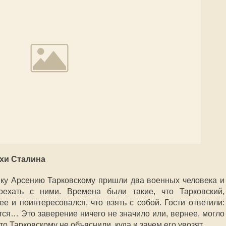
ихи Сталина
чику Арсению Тарковскому пришли два военных человека и
оехать с ними. Времена были такие, что Тарковский,
е и поинтересовался, что взять с собой. Гости ответили:
ется… Это заверение ничего не значило или, вернее, могло
что Тарковскому не объяснили, куда и зачем его увозят.