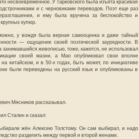
 это несвоевременное. У Тарковского была изъята красивая
подстрочниками и с черновиками переводов. Поэт еще раз
еразглашении, и ему была вручена за беспокойство и
 крупных купюр.
зможно, у вождя была верная самооценка и даже тайный
енности — ощущение своей поэтической заурядности. В
да занимавшийся живописью, тоже, кажется, не использовал
ликации своей мазни, а Мао опубликовал свои вполне
а китайском, и в 50-х годах, быть может, по инициативе
 они были переведены на русский язык и опубликованы в
евич Мясников рассказывал.
нил Сталин и сказал:
бирали жён Алексею Толстому. Он сам выбирал, и надо
следство разделить между первой и второй женами.