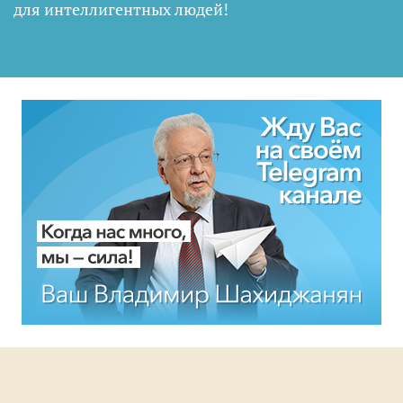
для интеллигентных людей
!