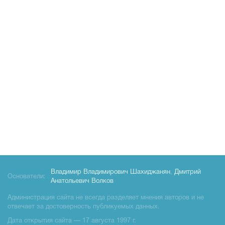
Владимир Владимирович Шахиджанян
,
Дмитрий
Основатели:
Анатольевич Волков
Администрация сайта не всегда разделяет мнения авторов и не
отвечает за достоверность публикуемых данных.
Дата открытия сайта — 17 августа 1997 г.