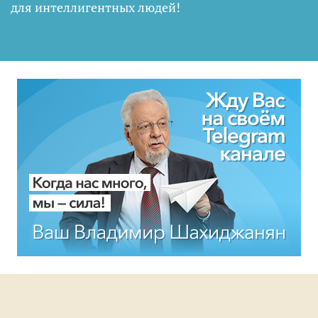
для интеллигентных людей
!