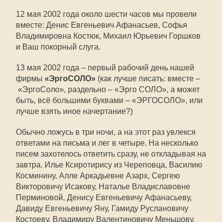
12 мая 2002 года около шести часов мы провели
вместе: Денис Евгеньевич Афанасьев, Софья
Владимировна Костюк, Михаил Юрьевич Горшков
и Ваш покорный слуга.
13 мая 2002 года – первый рабочий день нашей
фирмы
«ЭргоСОЛО»
(как лучше писать: вместе –
«ЭргоСоло», раздельно – «Эрго СОЛО», а может
быть, всё большими буквами – «ЭРГОСОЛО», или
лучше взять иное начертание?)
Обычно ложусь в три ночи, а на этот раз увлекся
ответами на письма и лег в четыре. На несколько
писем захотелось ответить сразу, не откладывая на
завтра. Илье Ксиротирису из Череповца, Василию
Косминину, Алле Аркадьевне Азарх, Сергею
Викторовичу Исакову, Наталье Владиславовне
Перминовой, Денису Евгеньевичу Афанасьеву,
Давиду Евгеньевичу Яну, Гамиду Руслановичу
Костоеву, Владимиру Валентиновичу Меньшову,