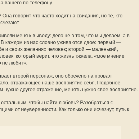
са вашего по телефону.
Она говорит, что часто ходит на свидания, но те, кто
счезают.
вели меня к выводу: дело не в том, что мы делаем, а в
т. В каждом из нас словно уживаются двое: первый —
бе и своих желаниях человек; второй — маленький,
овек, который верит, что жизнь тяжела, «мое мнение
о не любит».
ывает второй персонаж, оно обречено на провал.
кало, отражающее наше восприятие себя. Подобное
ам нужно другое отражение, менять нужно свое восприятие.
м остальным, чтобы найти любовь? Разобраться с
ми от неуверенности. Как только они исчезнут, путь к