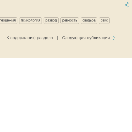
тношения
психология
развод
ревность
свадьба
секс
|
К содержанию раздела
|
Следующая публикация