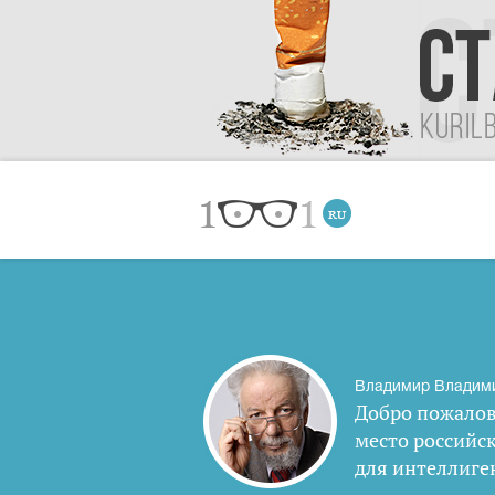
Владимир Владим
Добро пожалов
место российс
для интеллиге