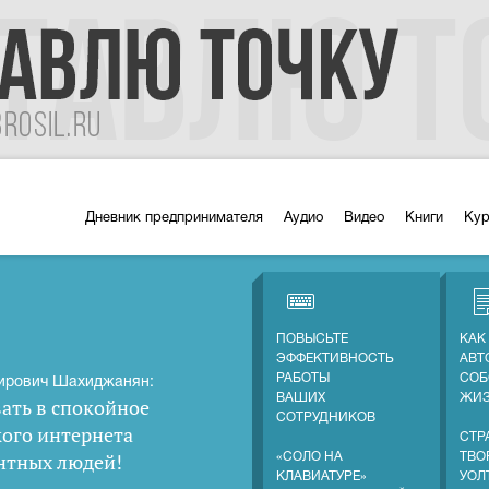
Дневник предпринимателя
Аудио
Видео
Книги
Ку
ПОВЫСЬТЕ
КАК
ЭФФЕКТИВНОСТЬ
АВТ
РАБОТЫ
СОБ
ирович Шахиджанян:
ВАШИХ
ЖИ
ать в спокойное
СОТРУДНИКОВ
кого интернета
СТР
нтных людей
!
«СОЛО НА
ТВО
КЛАВИАТУРЕ»
УОЛ