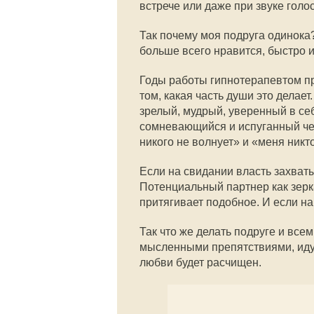
встрече или даже при звуке голо
Так почему моя подруга одинока? 
больше всего нравится, быстро и
Годы работы гипнотерапевтом при
том, какая часть души это делае
зрелый, мудрый, уверенный в се
сомневающийся и испуганный чел
никого не волнует» и «меня никт
Если на свидании власть захват
Потенциальный партнер как зер
притягивает подобное. И если н
Так что же делать подруге и все
мысленными препятствиями, идущи
любви будет расчищен.