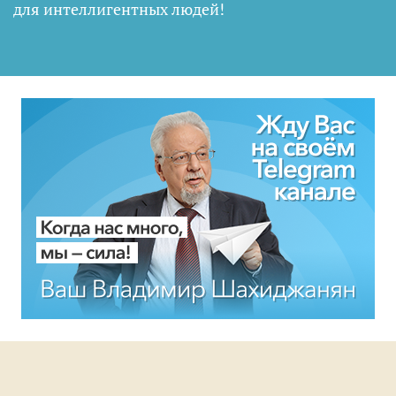
для интеллигентных людей
!