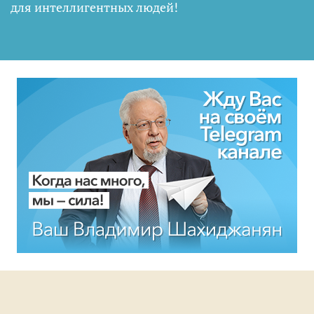
для интеллигентных людей
!