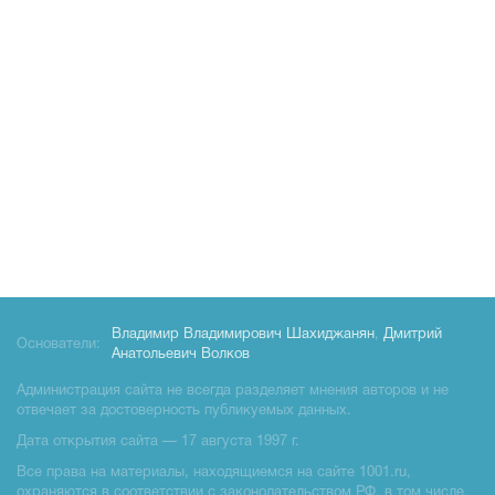
Владимир Владимирович Шахиджанян
,
Дмитрий
Основатели:
Анатольевич Волков
Администрация сайта не всегда разделяет мнения авторов и не
отвечает за достоверность публикуемых данных.
Дата открытия сайта — 17 августа 1997 г.
Все права на материалы, находящиемся на сайте 1001.ru,
охраняются в соответствии с законодательством РФ, в том числе,