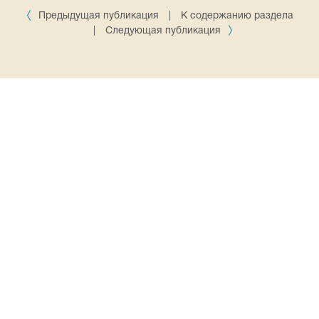
Предыдущая публикация
|
К содержанию раздела
|
Следующая публикация