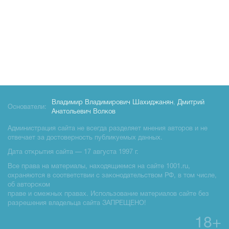
Владимир Владимирович Шахиджанян
,
Дмитрий
Основатели:
Анатольевич Волков
Администрация сайта не всегда разделяет мнения авторов и не
отвечает за достоверность публикуемых данных.
Дата открытия сайта — 17 августа 1997 г.
Все права на материалы, находящиемся на сайте 1001.ru,
охраняются в соответствии с законодательством РФ, в том числе,
об авторском
праве и смежных правах. Использование материалов сайте без
разрешения владельца сайта ЗАПРЕЩЕНО!
18+