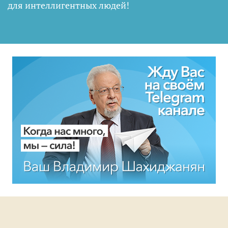
для интеллигентных людей
!