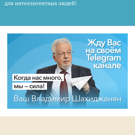
для интеллигентных людей
!