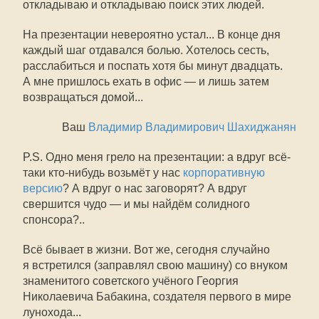
откладываю и откладываю поиск этих людей.
На презентации невероятно устал... В конце дня
каждый шаг отдавался болью. Хотелось сесть,
расслабиться и поспать хотя бы минут двадцать.
А мне пришлось ехать в офис — и лишь затем
возвращаться домой...
Ваш
Владимир Владимирович Шахиджанян
P.S. Одно меня грело на презентации: а вдруг всё-
таки кто-нибудь возьмёт у нас
корпоративную
версию
? А вдруг о нас заговорят? А вдруг
свершится чудо — и мы найдём солидного
спонсора?..
Всё бывает в жизни. Вот же, сегодня случайно
я встретился (заправлял свою машину) со внуком
знаменитого советского учёного Георгия
Николаевича Бабакина, создателя первого в мире
лунохода...