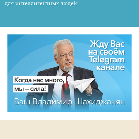
для интеллигентных людей
!