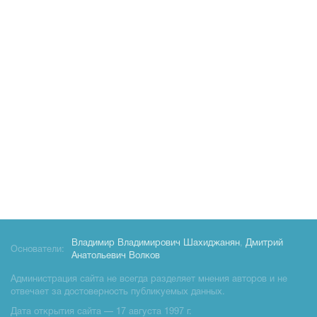
Владимир Владимирович Шахиджанян
,
Дмитрий
Основатели:
Анатольевич Волков
Администрация сайта не всегда разделяет мнения авторов и не
отвечает за достоверность публикуемых данных.
Дата открытия сайта — 17 августа 1997 г.