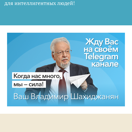
для интеллигентных людей
!