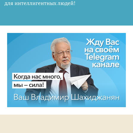
для интеллигентных людей
!