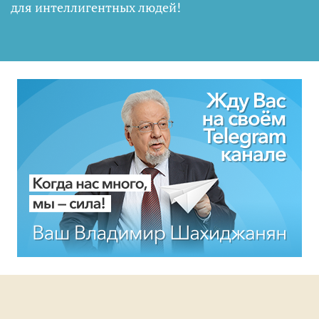
для интеллигентных людей
!