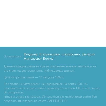
Владимир Владимирович Шахиджанян
,
Дмитрий
Основатели:
Анатольевич Волков
Администрация сайта не всегда разделяет мнения авторов и не
отвечает за достоверность публикуемых данных.
Дата открытия сайта — 17 августа 1997 г.
Все права на материалы, находящиемся на сайте 1001.ru,
охраняются в соответствии с законодательством РФ, в том числе,
об авторском
праве и смежных правах. Использование материалов сайте без
разрешения владельца сайта ЗАПРЕЩЕНО!