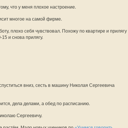
ому, что у меня плохое настроение.
исит многое на самой фирме.
оту, плохо себя чувствовал. Похожу по квартире и прилягу
-15 и снова прилягу.
 спуститься вниз, сесть в машину Николая Сергеевича
ится, дела делами, а обед по расписанию.
иколаю Сергеевичу.
е растём. Мало новых учеников по
«Учимся говорить