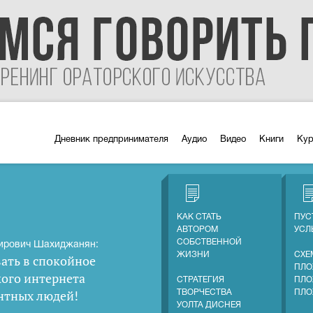
Дневник предпринимателя
Аудио
Видео
Книги
Ку
КАК СТАТЬ
ПУС
АВТОРОМ
УС
СОБСТВЕННОЙ
ирович Шахиджанян:
ЖИЗНИ
СХЕ
ать в спокойное
ПЛО
кого интернета
СТРАТЕГИЯ
ПЛО
нтных людей
!
ТВОРЧЕСТВА
ПЛО
УОЛТА ДИСНЕЯ