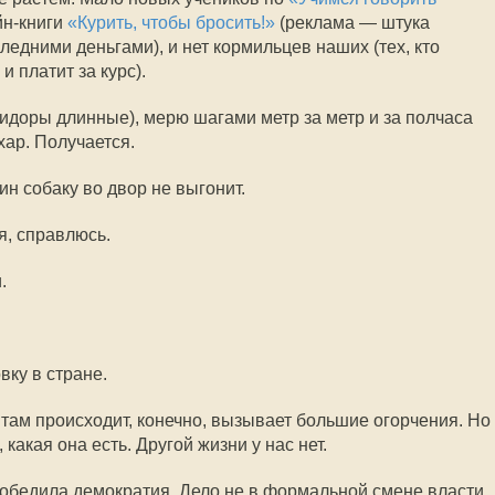
йн-книги
«Курить, чтобы бросить!»
(реклама — штука
следними деньгами), и нет кормильцев наших (тех, кто
и платит за курс).
ридоры длинные), мерю шагами метр за метр и за полчаса
ар. Получается.
ин собаку во двор не выгонит.
я, справлюсь.
.
.
вку в стране.
 там происходит, конечно, вызывает большие огорчения. Но
какая она есть. Другой жизни у нас нет.
победила демократия. Дело не в формальной смене власти