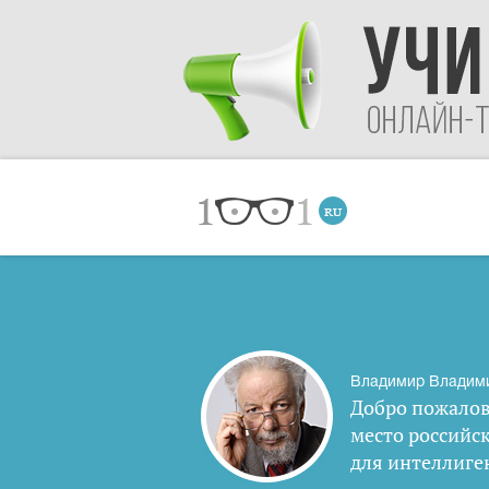
Владимир Владим
Добро пожалов
место российс
для интеллиге