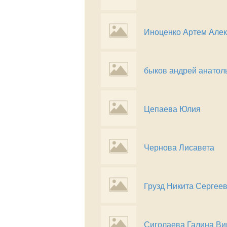
Иноценко Артем Але
быков андрей анатол
Цепаева Юлия
Чернова Лисавета
Грузд Никита Сергее
Сиголаева Галина Ви