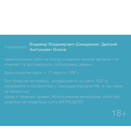
Владимир Владимирович Шахиджанян
,
Дмитрий
Основатели:
Анатольевич Волков
Администрация сайта не всегда разделяет мнения авторов и не
отвечает за достоверность публикуемых данных.
Дата открытия сайта — 17 августа 1997 г.
Все права на материалы, находящиемся на сайте 1001.ru,
охраняются в соответствии с законодательством РФ, в том числе,
об авторском
праве и смежных правах. Использование материалов сайте без
разрешения владельца сайта ЗАПРЕЩЕНО!
18+