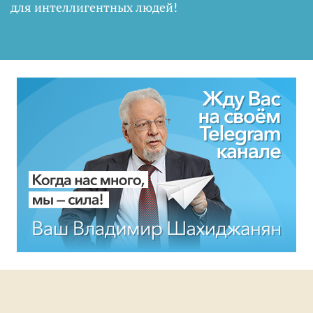
для интеллигентных людей
!