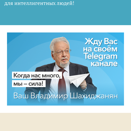
для интеллигентных людей
!