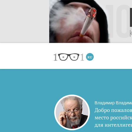
Владимир Владим
Добро пожалов
место российс
для интеллиге