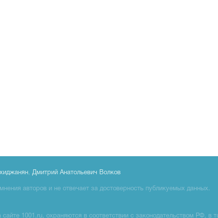
хиджанян
,
Дмитрий Анатольевич Волков
мнения авторов и не отвечает за достоверность публикуемых данных.
сайте 1001.ru, охраняются в соответствии с законодательством РФ, в т