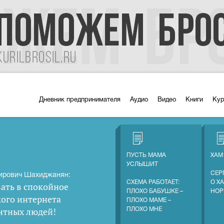
Дневник предпринимателя
Аудио
Видео
Книги
Ку
ПУСТЬ МАМА
ХАМ
УСЛЫШИТ
СЕР
ирович Шахиджанян:
СХЕМА РАБОТАЕТ:
О Х
ать в спокойное
ПЛОХО БАБУШКЕ –
НОР
кого интернета
ПЛОХО МАМЕ –
нтных людей
!
ПЛОХО МНЕ