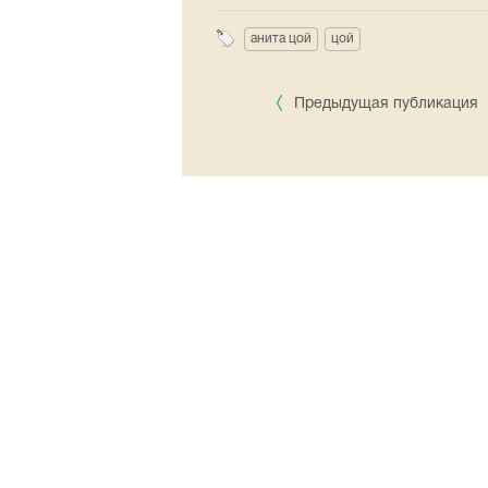
анита цой
цой
Предыдущая публикация