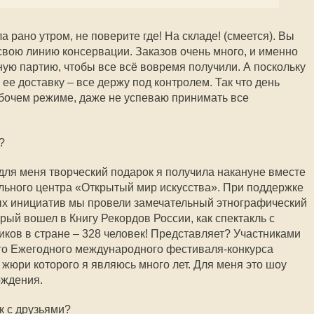
 рано утром, не поверите где! На складе! (смеется). Вы
 свою линию консервации. Заказов очень много, и именно
ную партию, чтобы все всё вовремя получили. А поскольку
 ее доставку – все держу под контролем. Так что день
бочем режиме, даже не успеваю принимать все
?
для меня творческий подарок я получила накануне вместе
льного центра «Открытый мир искусства». При поддержке
ых инициатив мы провели замечательный этнографический
ый вошел в Книгу Рекордов России, как спектакль с
ков в стране – 328 человек! Представляет? Участниками
го Ежегодного международного фестиваля-конкурса
жюри которого я являюсь много лет. Для меня это шоу
ождения.
к с друзьями?