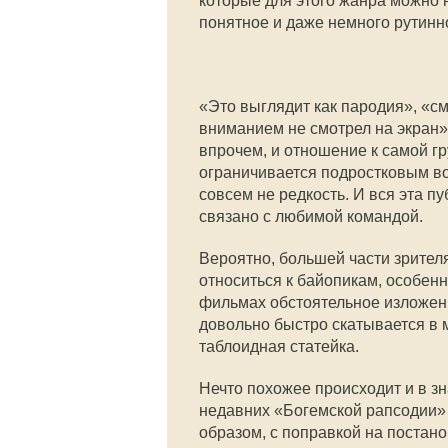
которые для этого жанра можно 
понятное и даже немного рутинно
«Это выглядит как пародия», «с
вниманием не смотрел на экран»
впрочем, и отношение к самой г
ограничивается подростковым во
совсем не редкость. И вся эта п
связано с любимой командой.
Вероятно, большей части зрителя
относиться к байопикам, особен
фильмах обстоятельное изложени
довольно быстро скатывается в 
таблоидная статейка.
Нечто похожее происходит и в з
недавних «Богемской рапсодии»
образом, с поправкой на постано