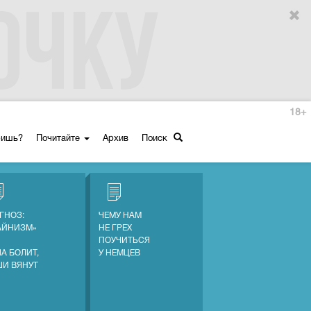
18+
ришь?
Почитайте
Архив
Поиск
ГНОЗ:
ЧЕМУ НАМ
АЙНИЗМ»
НЕ ГРЕХ
ПОУЧИТЬСЯ
А БОЛИТ,
У НЕМЦЕВ
ШИ ВЯНУТ