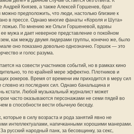
самом деле» в данном случае остается без ответа. К
 Андрей Князев, а также Алексей Горшенев, брат
 можно предположить, что люди, настолько близкие к
сано в прессе. Однако многие фанаты «Короля и Шута»
 ложью. По мнению же Ольги Горшеневой, вдовы
 ее мужа и дает неверное представление о покойном
зем, как между двумя лидерами группы, конечно же, было
риале оно показано довольно однозначно. Горшок — это
орчество и голос разума.
ается на совести участников событий, но в рамках кино
дительно, то по крайней мере эффектно. Плотников и
щих рокеров. Время от времени им приходится в меру сил
 словно из последних сил. Однако банальщина и
нь кстати. Любой музыкальный журналист может
герои часто оказываются персонажами не семи пядей во
, чем в способности вести обычную беседу.
, которые в силу возраста и рода занятий явно не
ыми интеллектуалами, напичканными хорошими манерами.
За русский народный панк, за бесовщинку, за секс,