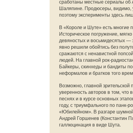
сработаны местные сериалы об 
Шаляпине. Продюсеры, видимо, у
поэтому эксперименты здесь ли
В «Короле и Шуте» есть многие
Историческое погружение, мягко 
девяностых и восьмидесятых — э
явно решили обойтись без полут
сражаются с ненавистной попсо
людей. На главной рок-радиоста
Байкеры, скинхеды и бандиты по
неформалов и братков того врем
Возможно, главной зрительской 
уверенность авторов в том, что в
песнях и в курсе основных этапо
году, с триумфального по панк-р
«Юбилейном». В разгаре шумной
Андрей Горшенев (Константин Пл
галлюцинация в виде Шута.