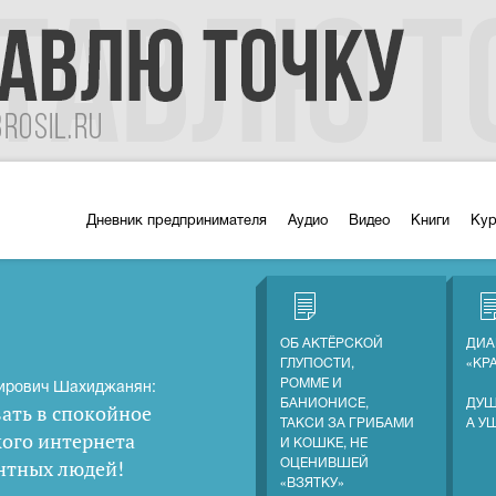
Дневник предпринимателя
Аудио
Видео
Книги
Ку
ОБ АКТЁРСКОЙ
ДИА
ГЛУПОСТИ,
«КР
РОММЕ И
ирович Шахиджанян:
БАНИОНИСЕ,
ДУШ
ать в спокойное
ТАКСИ ЗА ГРИБАМИ
А У
кого интернета
И КОШКЕ, НЕ
нтных людей
!
ОЦЕНИВШЕЙ
«ВЗЯТКУ»