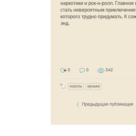
наркотики и рок-н-ролл. Главное 
стать невероятным приключением
которого трудно придумать. К со
энд.
0
0
542
король
музыка
Предыдущая публикация