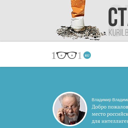
Владимир Владим
Добро пожалов
место российс
для интеллиге