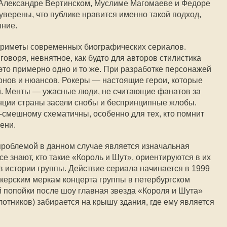
Александре Вертинском, Муслиме Магомаеве и Федоре
верены, что публике нравится именно такой подход,
шние.
 приметы современных биографических сериалов.
говоря, невнятное, как будто для авторов стилистика
то примерно одно и то же. При разработке персонажей
онов и нюансов. Рокеры — настоящие герои, которые
й. Менты — ужасные люди, не считающие фанатов за
нции страны засели снобы и беспринципные жлобы.
-смешному схематичны, особенно для тех, кто помнит
ени.
проблемой в данном случае является изначальная
се знают, кто такие «Король и Шут», ориентируются в их
в истории группы. Действие сериала начинается в 1999
окерским меркам концерта группы в петербургском
 попойки после шоу главная звезда «Короля и Шута»
отников) забирается на крышу здания, где ему является