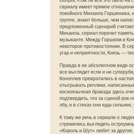
Вопрос «так ли все это было на 
сериалу имеет прямое отношение
покойного Михаила Горшенева, и
группе, знают больше, чем напи
предложенный сценарий считают
Михаила, сериал порочит память
музыканте. Между Горшком и Кня
некоторое противостояние. В се
угар и неприятности, Князь — тв
Правда в ее абсолютном виде ост
все выглядит если и не суперубе
Коноплев превратились в настоя
отыгрывать реплики, написанные
косноязычная бравада здесь оче
подтвердить, что за сценой рок-
лбу, и в стихах они куда сильнее
К тому же речь в сериале о людях
стремились выглядеть остроумн
«Король и Шут» любят за другое. 