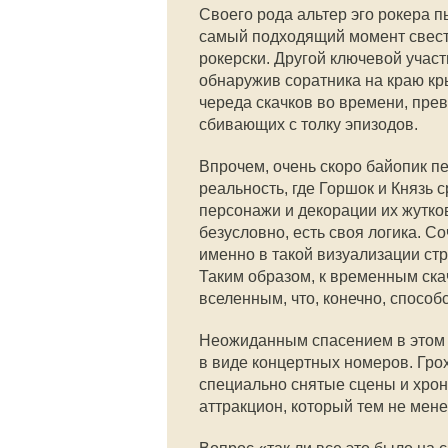
Своего рода альтер эго рокера пы
самый подходящий момент свести 
рокерски. Другой ключевой участ
обнаружив соратника на краю кры
череда скачков во времени, пр
сбивающих с толку эпизодов.
Впрочем, очень скоро байопик п
реальность, где Горшок и Князь
персонажи и декорации их жутко
безусловно, есть своя логика. С
именно в такой визуализации стр
Таким образом, к временным ск
вселенным, что, конечно, способ
Неожиданным спасением в этом 
в виде концертных номеров. Гро
специально снятые сцены и хрон
аттракцион, который тем не мен