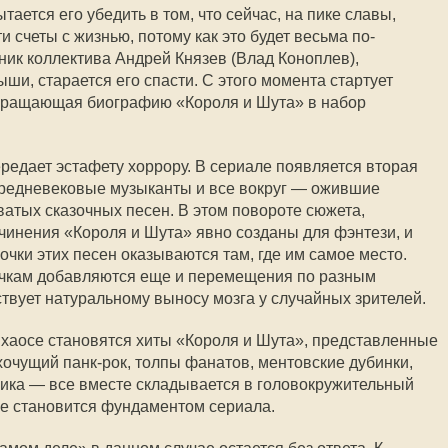
тается его убедить в том, что сейчас, на пике славы,
счеты с жизнью, потому как это будет весьма по-
ник коллектива Андрей Князев (Влад Коноплев),
ши, старается его спасти. С этого момента стартует
евращающая биографию «Короля и Шута» в набор
ередает эстафету хоррору. В сериале появляется вторая
 средневековые музыканты и все вокруг — ожившие
ватых сказочных песен. В этом повороте сюжета,
очинения «Короля и Шута» явно созданы для фэнтези, и
очки этих песен оказываются там, где им самое место.
ачкам добавляются еще и перемещения по разным
ствует натуральному выносу мозга у случайных зрителей.
хаосе становятся хиты «Короля и Шута», представленные
хочущий панк-рок, толпы фанатов, ментовские дубинки,
ика — все вместе складывается в головокружительный
ее становится фундаментом сериала.