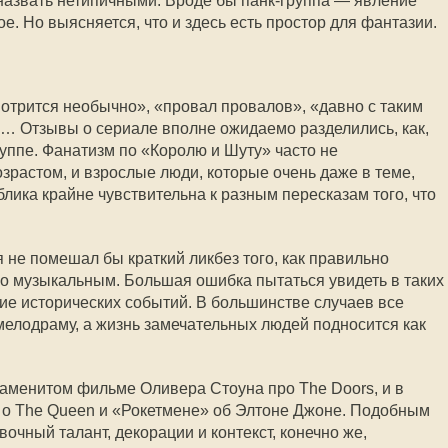
назвать нетипичными. Вроде бы панк-группа — явление
е. Но выясняется, что и здесь есть простор для фантазии.
мотрится необычно», «провал провалов», «давно с таким
… Отзывы о сериале вполне ожидаемо разделились, как,
руппе. Фанатизм по «Королю и Шуту» часто не
зрастом, и взрослые люди, которые очень даже в теме,
ублика крайне чувствительна к разным пересказам того, что
 не помешал бы краткий ликбез того, как правильно
но музыкальным. Большая ошибка пытаться увидеть в таких
е исторических событий. В большинстве случаев все
мелодраму, а жизнь замечательных людей подносится как
наменитом фильме Оливера Стоуна про The Doors, и в
 о The Queen и «Рокетмене» об Элтоне Джоне. Подобным
вочный талант, декорации и контекст, конечно же,