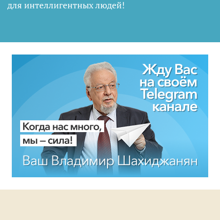
для интеллигентных людей
!