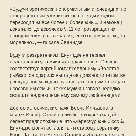
«Будучи эротически ненормальным и, очевидно, не
стопроцентным мужчиной, он с каждым годом
переходил на все более и более юных, и наконец
докатился до девочек в 9-11 лет, развращая их
воображение, растлевая их, если не физически, то
морально», — писала Сванидзе.
Будучи развратником, Енукидзе не терпел
нравственно устойчивых подчиненных. Словно
соответствуя партийному псевдониму «Золотая
рыбка», он «дарил» выгодные должности таким же
распущенным людям, как он сам, например, отцам,
бросавшим семьи. Таких мужчин завхоз нередко
сводил с надоевшими ему самому любовницами.
Доктор исторических наук, Борис Илизаров, в
книге «Иосиф Сталин в личинах и масках» даже
делает предположение, что «чересчур юных особ»
Енукидзе мог «поставлять» и старому соратнику
Кобе. За это, возможно, Сталин и убрал «завхоза»