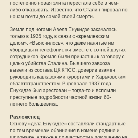
постепенно новая элита перестала себе в чем-
либо отказывать. Известно, что Сталин пировал по
ночам почти до самой своей смерти.
Земля под ногами Авеля Енукидзе закачалась
только в 1935 году, в связи с «кремлевским
делом». «Выяснилось», что даже нанятые им
уборщицы и телефонистки вместе с сотней других
сотрудников Кремля были причастны к заговору с
целью убийства Сталина. Бывшего завхоза
вывели из состава ЦК КПСС, доверив взамен
руководить кавказскими курортами и Харьковским
облавтотранстрестом. В феврале 1937 года
Енукидзе был арестован – тогда-то и всплыли
преступные подробности частной жизни 60-
летнего большевика.
Разложенец
Основу «дела Енукидзе» составляли стандартные
по тем временам обвинения в измене родине и
шпионаже, а также в причастности к покушению на