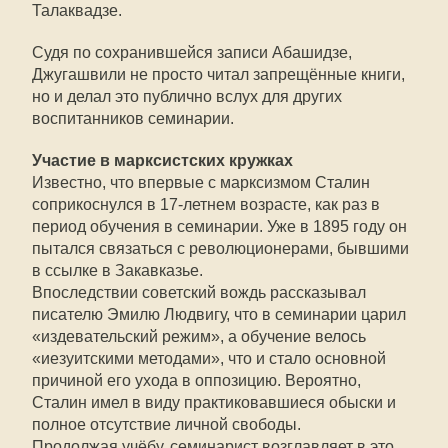
Талаквадзе.
Судя по сохранившейся записи Абашидзе,
Джугашвили не просто читал запрещённые книги,
но и делал это публично вслух для других
воспитанников семинарии.
Участие в марксистских кружках
Известно, что впервые с марксизмом Сталин
соприкоснулся в 17-летнем возрасте, как раз в
период обучения в семинарии. Уже в 1895 году он
пытался связаться с революционерами, бывшими
в ссылке в Закавказье.
Впоследствии советский вождь рассказывал
писателю Эмилю Людвигу, что в семинарии царил
«издевательский режим», а обучение велось
«иезуитскими методами», что и стало основной
причиной его ухода в оппозицию. Вероятно,
Сталин имел в виду практиковавшиеся обыски и
полное отсутствие личной свободы.
Продолжая учёбу, семинарист возглавляет в это