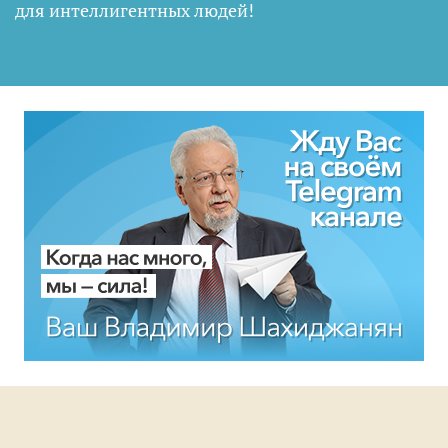
для интеллигентных людей
!