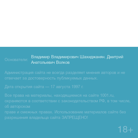
Владимир Владимирович Шахиджанян
,
Дмитрий
Основатели:
Анатольевич Волков
Администрация сайта не всегда разделяет мнения авторов и не
отвечает за достоверность публикуемых данных.
Дата открытия сайта — 17 августа 1997 г.
Все права на материалы, находящиемся на сайте 1001.ru,
охраняются в соответствии с законодательством РФ, в том числе,
об авторском
праве и смежных правах. Использование материалов сайте без
разрешения владельца сайта ЗАПРЕЩЕНО!
18+