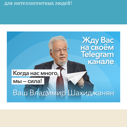
для интеллигентных людей
!