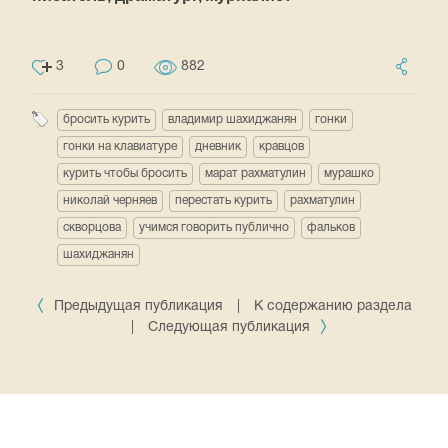
3
0
882
бросить курить
владимир шахиджанян
гонки
гонки на клавиатуре
дневник
кравцов
курить чтобы бросить
марат рахматулин
мурашко
николай черняев
перестать курить
рахматулин
скворцова
учимся говорить публично
фальков
шахиджанян
Предыдущая публикация
|
К содержанию раздела
|
Следующая публикация