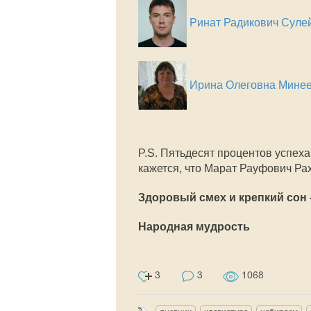
Ринат Радикович Суле
Ирина Олеговна Мине
P.S. Пятьдесят процентов успех
кажется, что Марат Рауфович Ра
Здоровый смех и крепкий сон 
Народная мудрость
3
3
1068