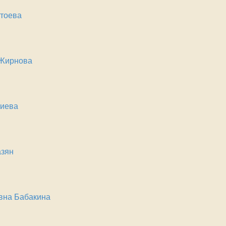
тоева
 Жирнова
лиева
азян
вна Бабакина