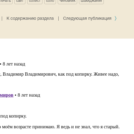
печать
сайт
солист
соло
чиновник
шахиджанян
|
К содержанию раздела
|
Следующая публикация