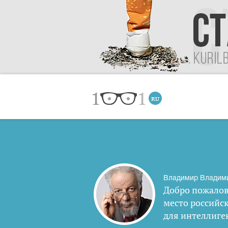
Владимир Владим
Добро пожалов
место российс
для интеллиге