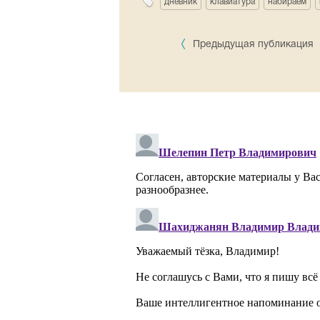
дневник
клавиатура
набираем
Предыдущая публикация