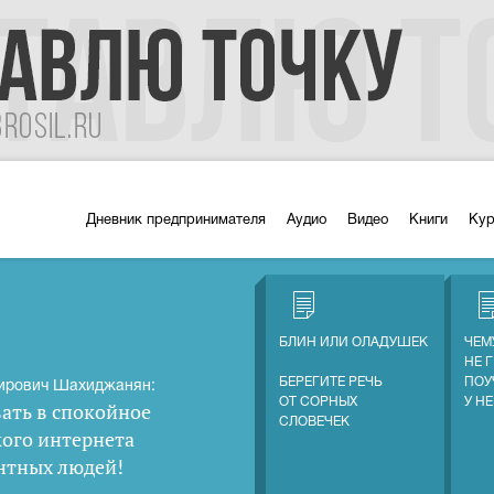
Дневник предпринимателя
Аудио
Видео
Книги
Ку
БЛИН ИЛИ ОЛАДУШЕК
ЧЕМ
НЕ 
БЕРЕГИТЕ РЕЧЬ
ПОУ
ирович Шахиджанян:
ОТ СОРНЫХ
У Н
ать в спокойное
СЛОВЕЧЕК
кого интернета
нтных людей
!