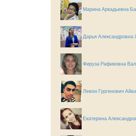
Марина Аркадьевна Ба
Дарья Александровна
Фируза Рафиковна Ва
Левон Гургенович Айв
Екатерина Александро