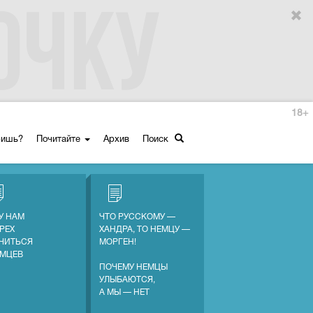
18+
ришь?
Почитайте
Архив
Поиск
У НАМ
ЧТО РУССКОМУ —
ГРЕХ
ХАНДРА, ТО НЕМЦУ —
ЧИТЬСЯ
МОРГЕН!
ЕМЦЕВ
ПОЧЕМУ НЕМЦЫ
УЛЫБАЮТСЯ,
А МЫ — НЕТ