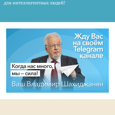
для интеллигентных людей
!