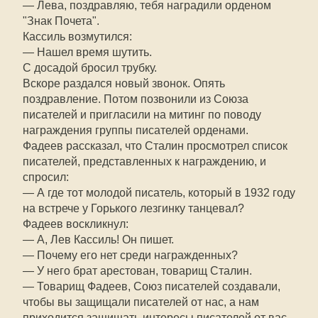
— Лева, поздравляю, тебя наградили орденом
"Знак Почета".
Кассиль возмутился:
— Нашел время шутить.
С досадой бросил трубку.
Вскоре раздался новый звонок. Опять
поздравление. Потом позвонили из Союза
писателей и пригласили на митинг по поводу
награждения группы писателей орденами.
Фадеев рассказал, что Сталин просмотрел список
писателей, представленных к награждению, и
спросил:
— А где тот молодой писатель, который в 1932 году
на встрече у Горького лезгинку танцевал?
Фадеев воскликнул:
— А, Лев Кассиль! Он пишет.
— Почему его нет среди награжденных?
— У него брат арестован, товарищ Сталин.
— Товарищ Фадеев, Союз писателей создавали,
чтобы вы защищали писателей от нас, а нам
приходится защищать интересы писателей от вас.