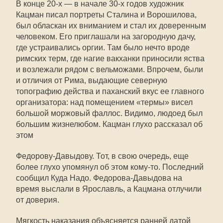
В конце 20-х — в начале 30-х годов художник
Кацман писал портреты Сталина и Ворошилова,
был обласкан их вниманием и стал их доверенным
человеком. Его приглашали на загородную дачу,
где устраивались оргии. Там было нечто вроде
римских терм, где нагие вакханки приносили яства
и возлежали рядом с вельможами. Впрочем, были
и отличия от Рима, выдающие северную
топографию действа и паханский вкус ее главного
организатора: над помещением «термы» висел
большой моржовый фаллос. Видимо, людоед был
большим жизнелюбом. Кацман глухо рассказал об
этом
Федорову-Давыдову. Тот, в свою очередь, еще
более глухо упомянул об этом кому-то. Последний
сообщил Куда Надо. Федорова-Давыдова на
время выслали в Ярославль, а Кацмана отлучили
от доверия.
Мягкость наказания объясняется ранней датой