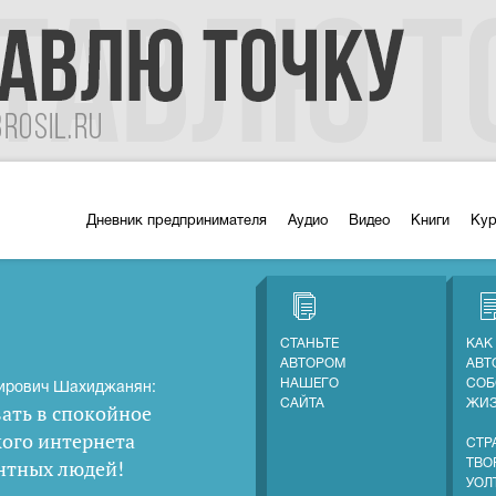
Дневник предпринимателя
Аудио
Видео
Книги
Ку
СТАНЬТЕ
КАК
АВТОРОМ
АВТ
НАШЕГО
СОБ
ирович Шахиджанян:
САЙТА
ЖИ
ать в спокойное
кого интернета
СТР
нтных людей
!
ТВО
УОЛ