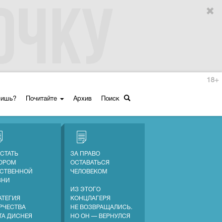
18+
ришь?
Почитайте
Архив
Поиск
 СТАТЬ
ЗА ПРАВО
ОРОМ
ОСТАВАТЬСЯ
СТВЕННОЙ
ЧЕЛОВЕКОМ
ЗНИ
ИЗ ЭТОГО
АТЕГИЯ
КОНЦЛАГЕРЯ
РЧЕСТВА
НЕ ВОЗВРАЩАЛИСЬ.
ТА ДИСНЕЯ
НО ОН — ВЕРНУЛСЯ