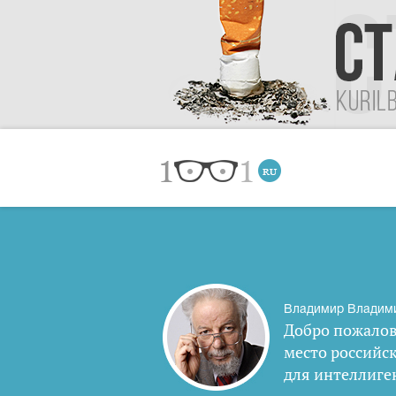
Владимир Владим
Добро пожалов
место российс
для интеллиге