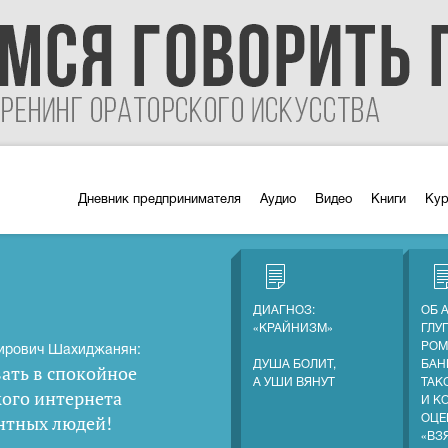
Дневник предпринимателя
Аудио
Видео
Книги
Ку
ДИАГНОЗ:
ОБ 
«КРАЙНИЗМ»
ГЛУ
РОМ
ирович Шахиджанян:
ДУША БОЛИТ,
БАН
ать в спокойное
А УШИ ВЯНУТ
ТАК
кого интернета
И К
нтных людей
!
ОЦЕ
«ВЗ