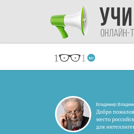
Владимир Владим
Добро пожалов
место российс
для интеллиге