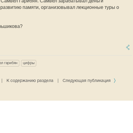
 Самвел Гарибян. Самвел зарабатывал деньги
 развитию памяти, организовывал лекционные туры о
еньшикова?
ел гарибян
цифры
|
К содержанию раздела
|
Следующая публикация