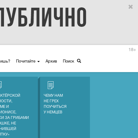
18+
ришь?
Почитайте
Архив
Поиск
АКТЁРСКОЙ
ЧЕМУ НАМ
ПОСТИ,
НЕ ГРЕХ
МЕ И
ПОУЧИТЬСЯ
ИОНИСЕ,
У НЕМЦЕВ
СИ ЗА ГРИБАМИ
ОШКЕ, НЕ
НИВШЕЙ
ЯТКУ»