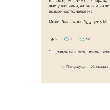
В своё время этим всех поражал
выступлениями, читал лекции по
возможностях человека.
Может быть, такое будущее у М
6
0
740
дмитрий меньшиков
память
самв
Предыдущая публикация