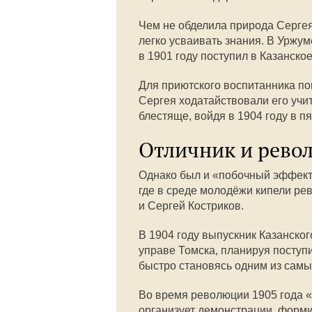
Чем не обделила природа Сергея
легко усваивать знания. В Уржум
в 1901 году поступил в Казанск
Для приютского воспитанника поп
Сергея ходатайствовали его учит
блестяще, войдя в 1904 году в п
Отличник и рево
Однако был и «побочный эффект
где в среде молодёжи кипели р
и Сергей Костриков.
В 1904 году выпускник Казанско
управе Томска, планируя поступи
быстро становясь одним из самы
Во время революции 1905 года «
организует демонстрации, форми