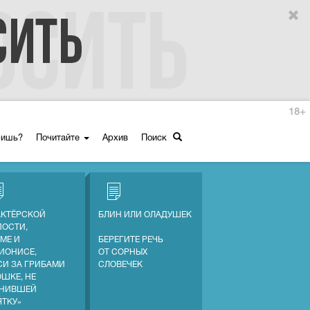
18+
ришь?
Почитайте
Архив
Поиск
АКТЁРСКОЙ
БЛИН ИЛИ ОЛАДУШЕК
ПОСТИ,
МЕ И
БЕРЕГИТЕ РЕЧЬ
ИОНИСЕ,
ОТ СОРНЫХ
СИ ЗА ГРИБАМИ
СЛОВЕЧЕК
ОШКЕ, НЕ
НИВШЕЙ
ЯТКУ»