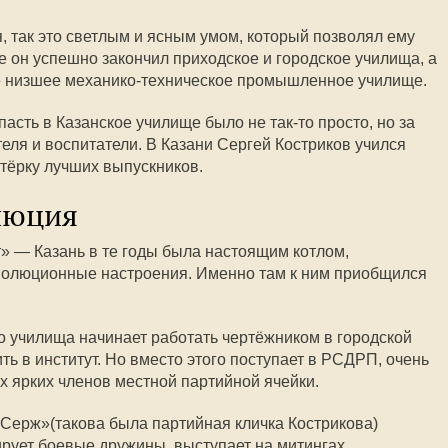
, так это светлым и ясным умом, который позволял ему
е он успешно закончил приходское и городское училища, а
ое низшее механико-техническое промышленное училище.
асть в Казанское училище было не так-то просто, но за
еля и воспитатели. В Казани Сергей Костриков учился
ятёрку лучших выпускников.
люция
» — Казань в те годы была настоящим котлом,
еволюционные настроения. Именно там к ним приобщился
го училища начинает работать чертёжником в городской
ть в институт. Но вместо этого поступает в РСДРП, очень
х ярких членов местной партийной ячейки.
Серж»(такова была партийная кличка Кострикова)
рует боевые дружины, выступает на митингах