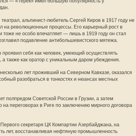
ялся — «Терек» имел большую популярность у
дан.
 театрал, альпинист-любитель Сергей Киров в 1917 году не
иял на революционные процессы. Его карьерный рост в
 тоже не особо впечатляет — лишь в 1919 году он стал
возглавил подавление антибольшевистского мятежа.
 проявил себя как человек, умеющий осуществлять
, а также как оратор с уникальным даром убеждения.
 несколько лет проживший на Северном Кавказе, оказался
особный разобраться в тонкостях и нюансах местных
ет полпредом Советской России в Грузии, а затем
ю на переговорах в Риге по заключению мирного договора
т Первого секретаря ЦК Компартии Азербайджана, на
ять лет, восстанавливая нефтяную промышленность