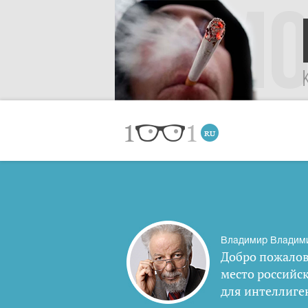
Владимир Владим
Добро пожалов
место российс
для интеллиге