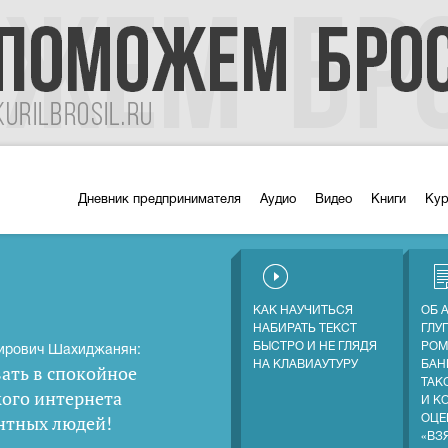
Дневник предпринимателя
Аудио
Видео
Книги
Ку
КАК НАУЧИТЬСЯ
ОБ 
НАБИРАТЬ ТЕКСТ
ГЛУ
БЫСТРО И НЕ ГЛЯДЯ
РОМ
ирович Шахиджанян:
НА КЛАВИАУТУРУ
БАН
ать в спокойное
ТАК
кого интернета
И К
нтных людей
!
ОЦЕ
«ВЗ