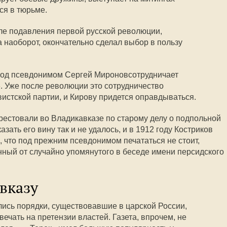
ся в тюрьме.
ле подавления первой русской революции,
а наоборот, окончательно сделал выбор в пользу
 под псевдонимом Сергей Мироновсотрудничает
». Уже после революции это сотрудничество
истской партии, и Кирову придется оправдываться.
арестовали во Владикавказе по старому делу о подпольной
зать его вину так и не удалось, и в 1912 году Костриков
, что под прежним псевдонимом печататься не стоит,
нный от случайно упомянутого в беседе имени персидского
вказу
лись порядки, существовавшие в царской России,
вечать на претензии властей. Газета, впрочем, не