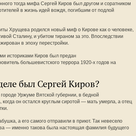
анного тогда мифа Сергей Киров был другом и соратником
отителей в жизнь идей вождя, погибшим от подлой
киты Хрущева родился новый миф о Кирове как о человеке,
ивой Сталину, и убитом тираном за это. Впоследствии
жирован в эпоху перестройки.
ыми историками Киров был предан
новитель большевистского террора 1920-х годов на
деле был Сергей Киров?
 городе Уржуме Вятской губернии, в бедной
 когда он остался круглым сиротой — мать умерла, а отец
тки.
бушка, а его самого отправили в приют. Так невесело
ова — именно такова была настоящая фамилия будущего