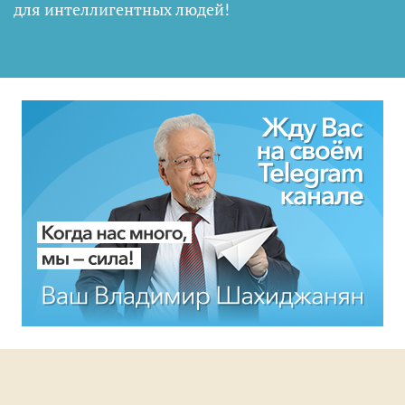
для интеллигентных людей
!