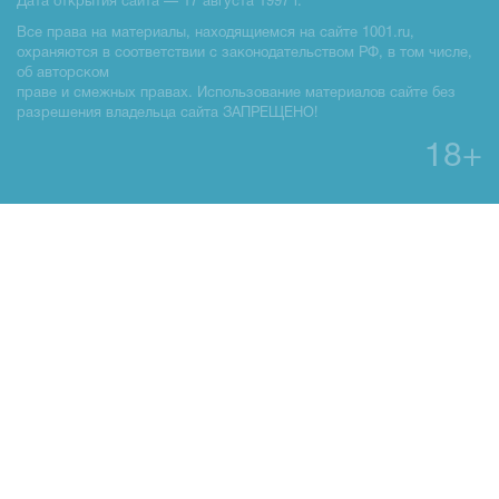
Дата открытия сайта — 17 августа 1997 г.
Все права на материалы, находящиемся на сайте 1001.ru,
охраняются в соответствии с законодательством РФ, в том числе,
об авторском
праве и смежных правах. Использование материалов сайте без
разрешения владельца сайта ЗАПРЕЩЕНО!
18+