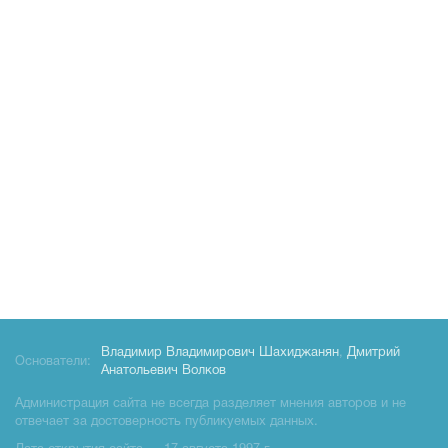
Владимир Владимирович Шахиджанян
,
Дмитрий
Основатели:
Анатольевич Волков
Администрация сайта не всегда разделяет мнения авторов и не
отвечает за достоверность публикуемых данных.