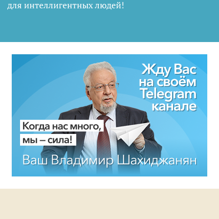
для интеллигентных людей
!