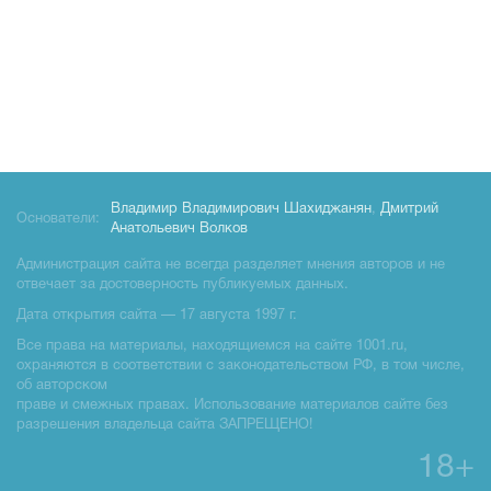
Владимир Владимирович Шахиджанян
,
Дмитрий
Основатели:
Анатольевич Волков
Администрация сайта не всегда разделяет мнения авторов и не
отвечает за достоверность публикуемых данных.
Дата открытия сайта — 17 августа 1997 г.
Все права на материалы, находящиемся на сайте 1001.ru,
охраняются в соответствии с законодательством РФ, в том числе,
об авторском
праве и смежных правах. Использование материалов сайте без
разрешения владельца сайта ЗАПРЕЩЕНО!
18+