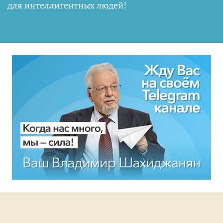
для интеллигентных людей
!