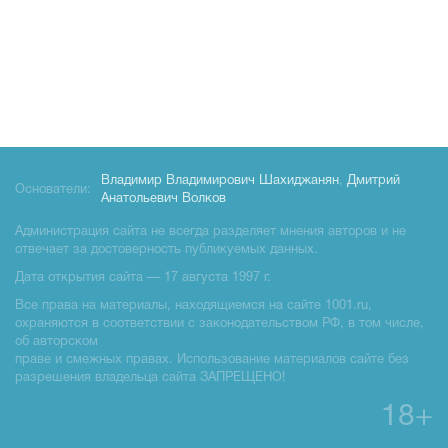
Владимир Владимирович Шахиджанян
,
Дмитрий
Основатели:
Анатольевич Волков
Администрация сайта не всегда разделяет мнения авторов и не
отвечает за достоверность публикуемых данных.
Дата открытия сайта — 17 августа 1997 г.
Все права на материалы, находящиемся на сайте 1001.ru,
охраняются в соответствии с законодательством РФ, в том числе,
об авторском
праве и смежных правах. Использование материалов сайте без
разрешения владельца сайта ЗАПРЕЩЕНО!
18+