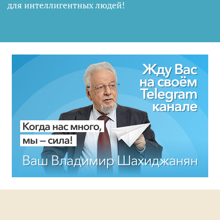
для интеллигентных людей
!